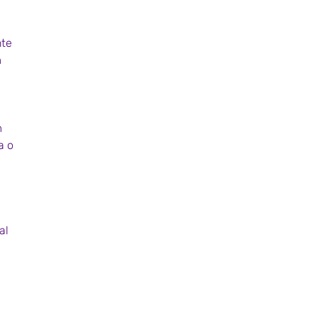
te 
 
 
a o 
 
al 