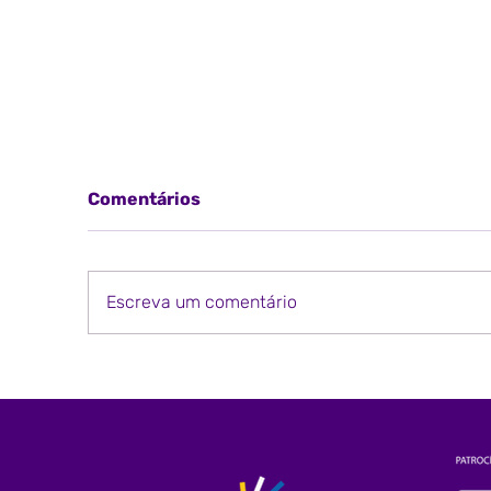
Comentários
Escreva um comentário
GRUPO SOMOS INTEGRA
O
ESPETÁCULO “RECRIAR”
A
DO CAMALEÃO GRUPO DE
T
DANÇA
E