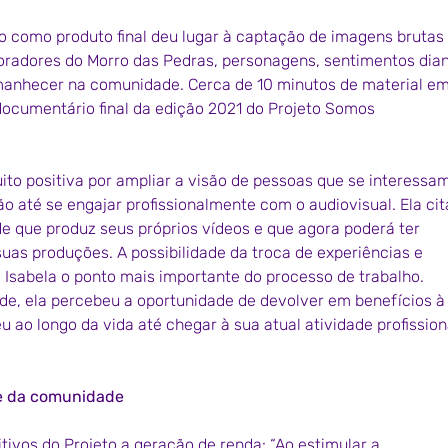
o como produto final deu lugar à captação de imagens brutas 
oradores do Morro das Pedras, personagens, sentimentos dian
manhecer na comunidade. Cerca de 10 minutos de material em
ocumentário final da edição 2021 do Projeto Somos 
muito positiva por ampliar a visão de pessoas que se interessam
ão até se engajar profissionalmente com o audiovisual. Ela cit
 que produz seus próprios vídeos e que agora poderá ter 
uas produções. A possibilidade da troca de experiências e 
 Isabela o ponto mais importante do processo de trabalho. 
e, ela percebeu a oportunidade de devolver em benefícios à
ao longo da vida até chegar à sua atual atividade profission
de da comunidade
itivos do Projeto a geração de renda: “Ao estimular a 