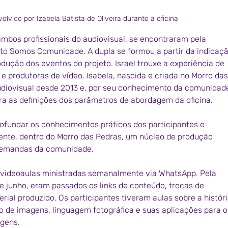
lvido por Izabela Batista de Oliveira durante a oficina
, ambos profissionais do audiovisual, se encontraram pela 
eto Somos Comunidade. A dupla se formou a partir da indicaçã
ução dos eventos do projeto. Israel trouxe a experiência de 
 produtoras de vídeo. Isabela, nascida e criada no Morro das
iovisual desde 2013 e, por seu conhecimento da comunidade
a as definições dos parâmetros de abordagem da oficina.
profundar os conhecimentos práticos dos participantes e 
ente, dentro do Morro das Pedras, um núcleo de produção 
demandas da comunidade. 
 videoaulas ministradas semanalmente via WhatsApp. Pela 
e junho, eram passados os links de conteúdo, trocas de 
al produzido. Os participantes tiveram aulas sobre a históri
o de imagens, linguagem fotográfica e suas aplicações para o
gens. 