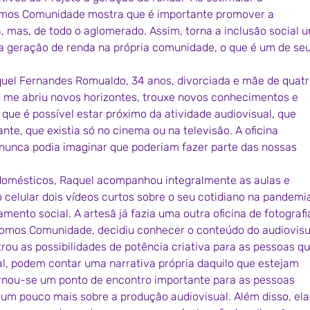
Somos Comunidade mostra que é importante promover a 
a, mas, de todo o aglomerado. Assim, torna a inclusão social 
o a geração de renda na própria comunidade, o que é um de seu
uel Fernandes Romualdo, 34 anos, divorciada e mãe de quatr
ela me abriu novos horizontes, trouxe novos conhecimentos e 
que é possível estar próximo da atividade audiovisual, que 
nte, que existia só no cinema ou na televisão. A oficina 
nunca podia imaginar que poderiam fazer parte das nossas 
 domésticos, Raquel acompanhou integralmente as aulas e 
o celular dois vídeos curtos sobre o seu cotidiano na pandemia
amento social. A artesã já fazia uma outra oficina de fotografi
Somos Comunidade, decidiu conhecer o conteúdo do audiovisua
strou as possibilidades de potência criativa para as pessoas qu
, podem contar uma narrativa própria daquilo que estejam 
tornou-se um ponto de encontro importante para as pessoas 
um pouco mais sobre a produção audiovisual. Além disso, ela