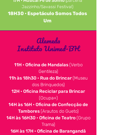
17H • Musical Pé de Sonho
(parceria
Jazzinho/Savassi Festival)
18H30 • Espetáculo Somos Todos
Um
Alameda
Instituto Unimed-BH
11H • Oficina de Mandalas
(Verbo
Gentileza)
11h às 18h30 • Rua do Brincar
(Museu
dos Brinquedos)
12H • Oficina Reciclar para Brincar
(Ocupa+)
14H às 16H • Oficina de Confecção de
Tambores
(Arautos do Gueto)
14H às 16H30 • Oficina de Teatro
(Grupo
Trama)
16H às 17H • Oficina de Barangandã