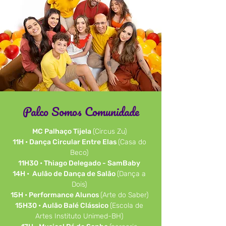
Palco Somos Comunidade
MC Palhaço Tijela
(Circus Zu)
11H • Dança Circular Entre Elas
(Casa do
Beco)
11H30 • Thiago Delegado - SamBaby
14H • Aulão de Dança de Salão
(Dança a
Dois)
15H • Performance Alunos
(Arte do Saber)
15H30 • Aulão Balé Clássico
(Escola de
Artes Instituto Unimed-BH)