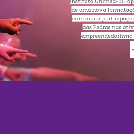
Instituto Unimed-BH ap
de uma nova formataç
com maior participaçã
das Pedras nas ati
empreendedorismo d