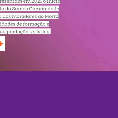
resentam em 2021 o início
ão do Somos Comunidade
o dos moradores do Morro
vidades de formação e
a produção artística.
+