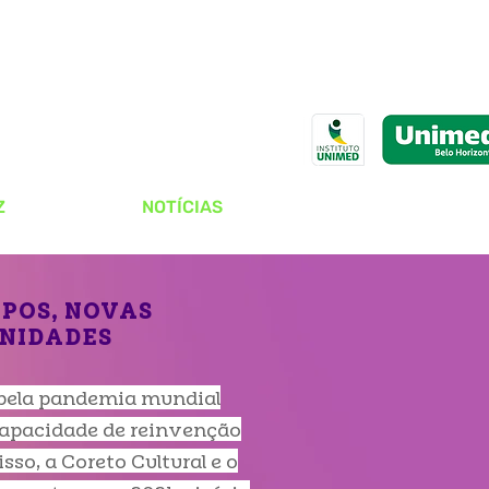
Z
NOTÍCIAS
POS, NOVAS
NIDADES
 pela pandemia mundial
apacidade de reinvenção
so, a Coreto Cultural e o