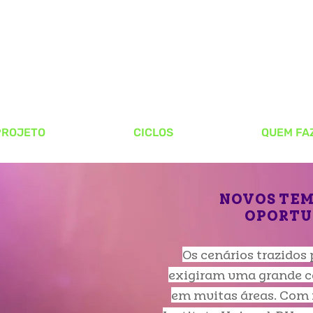
PROJETO
CICLOS
QUEM FA
NOVOS TEM
OPORTU
Os cenários trazidos
exigiram uma grande c
em muitas áreas. Com is