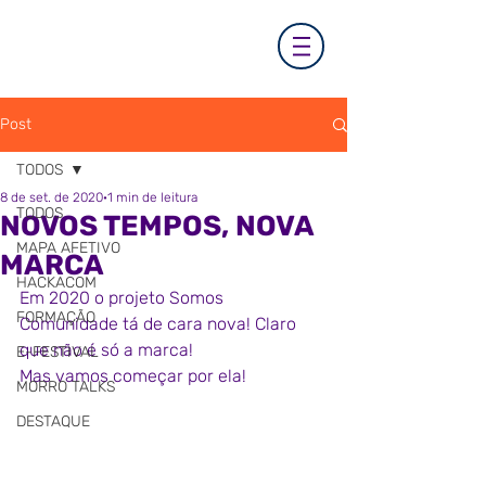
Post
TODOS
8 de set. de 2020
1 min de leitura
TODOS
NOVOS TEMPOS, NOVA
MAPA AFETIVO
MARCA
HACKACOM
Em 2020 o projeto Somos 
FORMAÇÃO
Comunidade tá de cara nova! Claro 
que não é só a marca!
E-FESTIVAL
Mas vamos começar por ela!  
MORRO TALKS
DESTAQUE